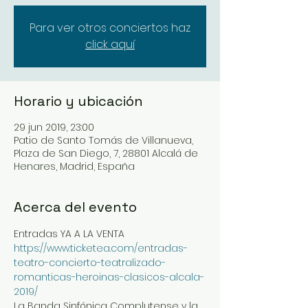
Para ver otros conciertos haz
click aquí
Horario y ubicación
29 jun 2019, 23:00
Patio de Santo Tomás de Villanueva,
Plaza de San Diego, 7, 28801 Alcalá de
Henares, Madrid, España
Acerca del evento
Entradas YA A LA VENTA 
https://www.ticketea.com/entradas-
teatro-concierto-teatralizado-
romanticas-heroinas-clasicos-alcala-
2019/
La Banda Sinfónica Complutense y la 