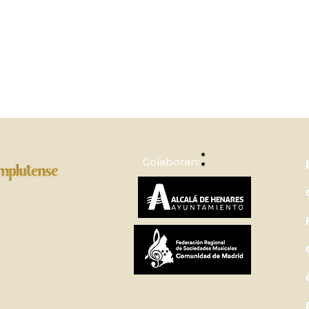
:
Colaboran: